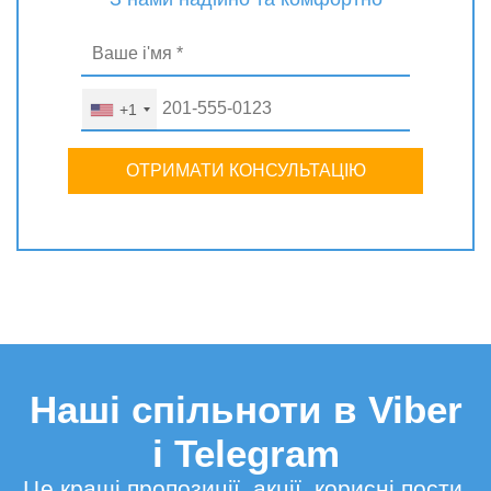
+1
ОТРИМАТИ КОНСУЛЬТАЦІЮ
Наші спільноти в Viber
і Telegram
Це кращі пропозиції, акції, корисні пости,