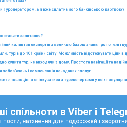
их агентствах?
й Туроператором, а я вже сплатив його банківською карткою?
 поставити запитання?
ійний колектив експертів з великою базою знань про готелі і к
лн. турів до 101 країни світу. Можливість відстежувати ціни в 
дно купити тур, не виходячи з дому. Простота навігації та над
ня зобов'язань і компенсація ненаданих послуг
ожете повноцінно спілкуватися з турекспертами у всіх популяр
і спільноти в Viber і Tele
ні пости, натхнення для подорожей і зворотн