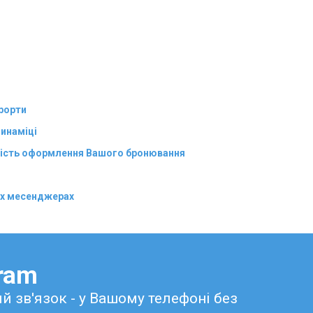
урорти
динаміці
ійність оформлення Вашого бронювання
них месенджерах
gram
ий зв'язок - у Вашому телефоні без