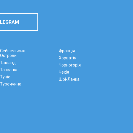
ELEGRAM
Сейшельські
Франція
Острови
Хорватія
Таїланд
Чорногорія
Танзанія
Чехія
Туніс
Шрі-Ланка
Туреччина