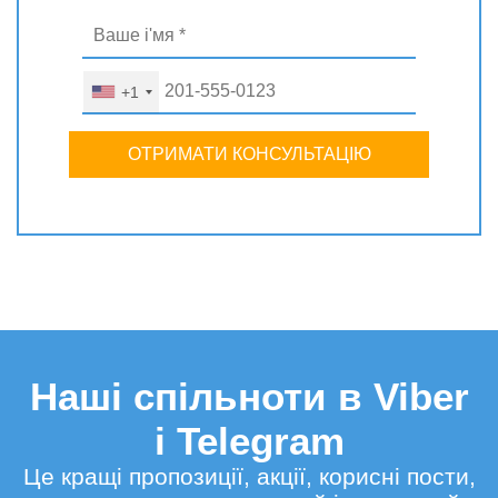
+1
ОТРИМАТИ КОНСУЛЬТАЦІЮ
Наші спільноти в Viber
і Telegram
Це кращі пропозиції, акції, корисні пости,