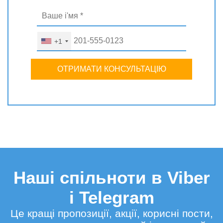
+1
ОТРИМАТИ КОНСУЛЬТАЦІЮ
Наші спільноти в Viber
і Telegram
Це кращі пропозиції, акції, корисні пости,