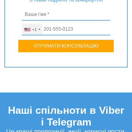
+1
ОТРИМАТИ КОНСУЛЬТАЦІЮ
Наші спільноти в Viber
і Telegram
Це кращі пропозиції, акції, корисні пости,