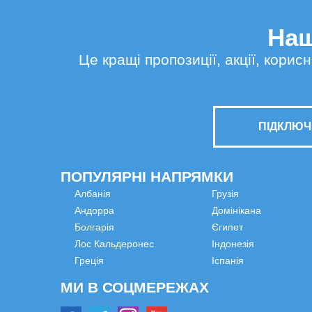
Наш
Це кращі пропозиції, акції, кори
ПІДКЛЮЧ
ПОПУЛЯРНІ НАПРЯМКИ
Албанія
Грузія
Андорра
Домінікана
Болгарія
Єгипет
Лос Кальдеронес
Індонезія
Греція
Іспанія
МИ В СОЦМЕРЕЖАХ