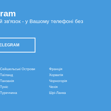
gram
й зв'язок - у Вашому телефоні без
TELEGRAM
Сейшельські Острови
Франція
Таїланд
Хорватія
Танзанія
Чорногорія
Туніс
Чехія
Туреччина
Шрі-Ланка