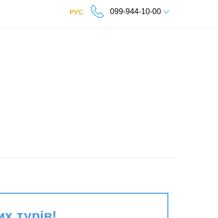
099-944-10-00
РУС
их турів!