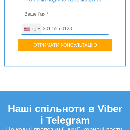
+1
ОТРИМАТИ КОНСУЛЬТАЦІЮ
Наші спільноти в Viber
і Telegram
Це кращі пропозиції, акції, корисні пости,