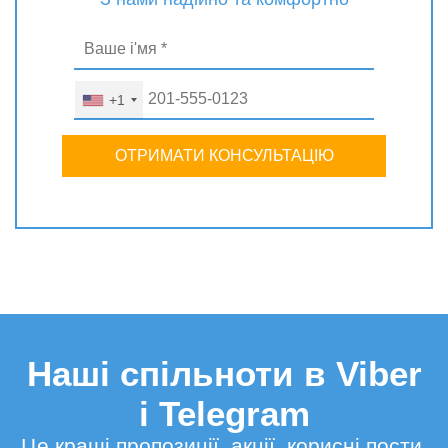
+1
ОТРИМАТИ КОНСУЛЬТАЦІЮ
Наші спільноти в Viber
і Telegram
Це кращі пропозиції, акції, корисні пости,