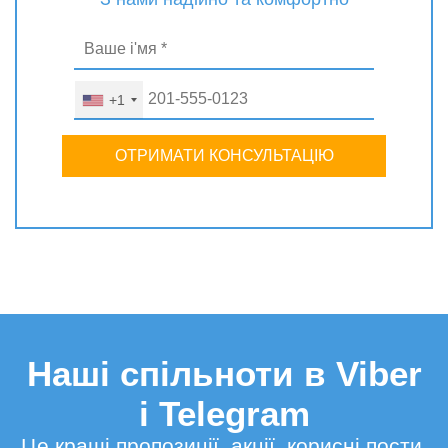
+1
ОТРИМАТИ КОНСУЛЬТАЦІЮ
Наші спільноти в Viber
і Telegram
Це кращі пропозиції, акції, корисні пости,