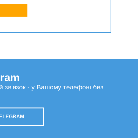
gram
й зв'язок - у Вашому телефоні без
TELEGRAM