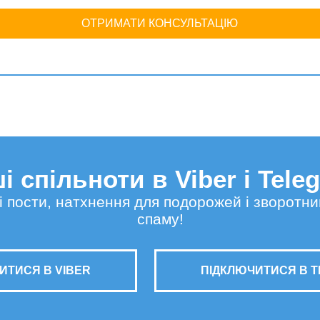
ОТРИМАТИ КОНСУЛЬТАЦІЮ
і спільноти в Viber і Tele
сні пости, натхнення для подорожей і зворотни
спаму!
ИТИСЯ В VIBER
ПІДКЛЮЧИТИСЯ В 