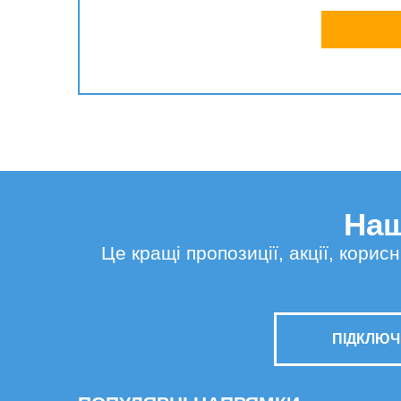
Наш
Це кращі пропозиції, акції, кори
ПІДКЛЮЧ