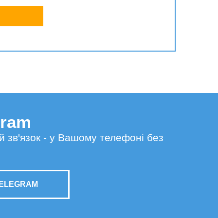
gram
й зв'язок - у Вашому телефоні без
TELEGRAM