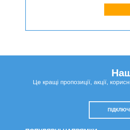
Наш
Це кращі пропозиції, акції, кори
ПІДКЛЮЧ