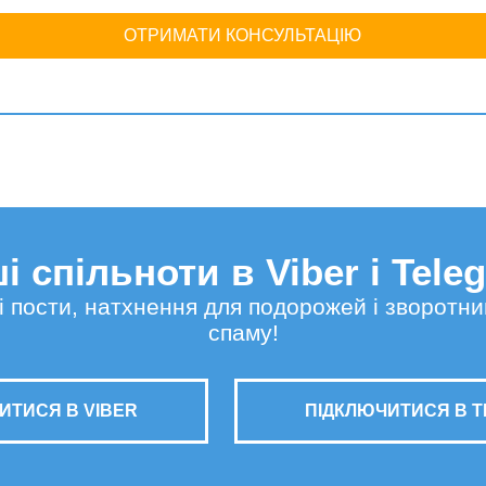
ОТРИМАТИ КОНСУЛЬТАЦІЮ
і спільноти в Viber і Tele
сні пости, натхнення для подорожей і зворотни
спаму!
ИТИСЯ В VIBER
ПІДКЛЮЧИТИСЯ В 