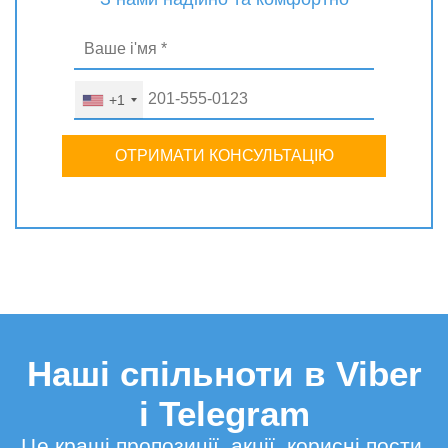
+1
ОТРИМАТИ КОНСУЛЬТАЦІЮ
Наші спільноти в Viber
і Telegram
Це кращі пропозиції, акції, корисні пости,