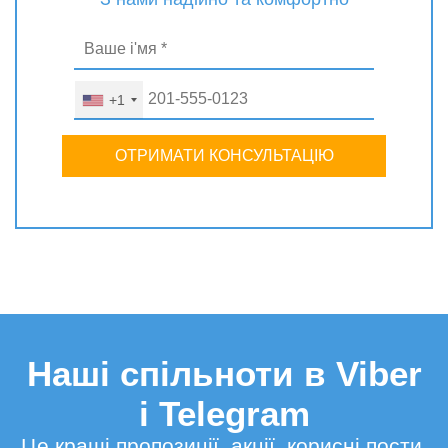
+1
ОТРИМАТИ КОНСУЛЬТАЦІЮ
Наші спільноти в Viber
і Telegram
Це кращі пропозиції, акції, корисні пости,