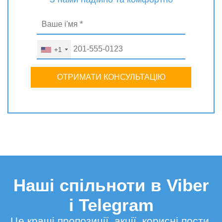
+1
ОТРИМАТИ КОНСУЛЬТАЦІЮ
Наші спільноти в Viber
і Telegram
Це кращі пропозиції, акції, корисні пости,