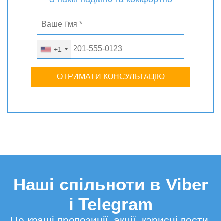
+1
ОТРИМАТИ КОНСУЛЬТАЦІЮ
Наші спільноти в Viber
і Telegram
Це кращі пропозиції, акції, корисні пости,