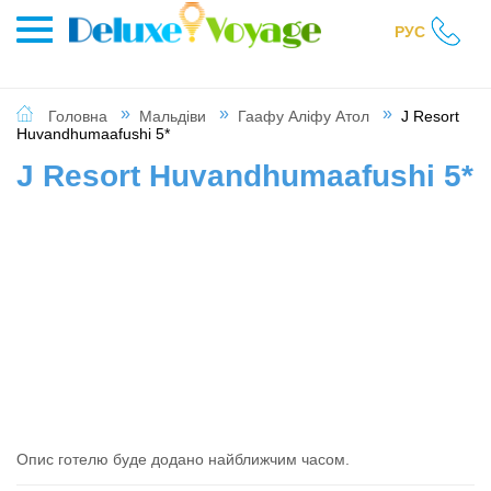
РУС
Головна
Мальдіви
Гаафу Аліфу Атол
J Resort
Huvandhumaafushi 5*
J Resort Huvandhumaafushi 5*
Опис готелю буде додано найближчим часом.