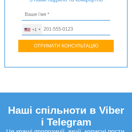
+1
ОТРИМАТИ КОНСУЛЬТАЦІЮ
Наші спільноти в Viber
і Telegram
Це кращі пропозиції, акції, корисні пости,