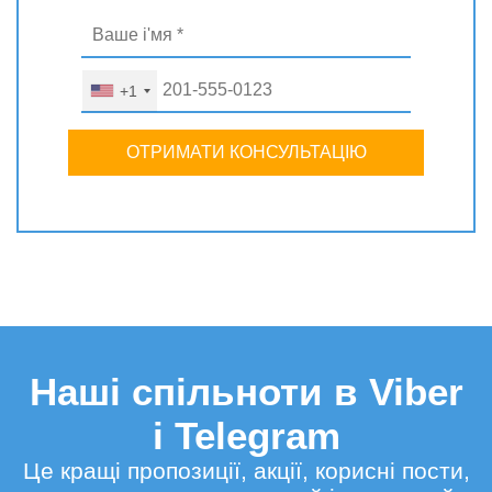
+1
ОТРИМАТИ КОНСУЛЬТАЦІЮ
Наші спільноти в Viber
і Telegram
Це кращі пропозиції, акції, корисні пости,