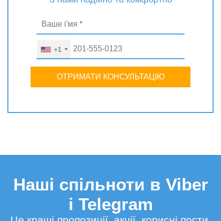
+1
ОТРИМАТИ КОНСУЛЬТАЦІЮ
Наші спільноти в Viber
і Telegram
Це кращі пропозиції, акції, корисні пости,