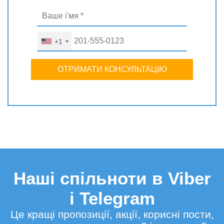
+1
ОТРИМАТИ КОНСУЛЬТАЦІЮ
Наші спільноти в Viber
і Telegram
Це кращі пропозиції, акції, корисні пости,