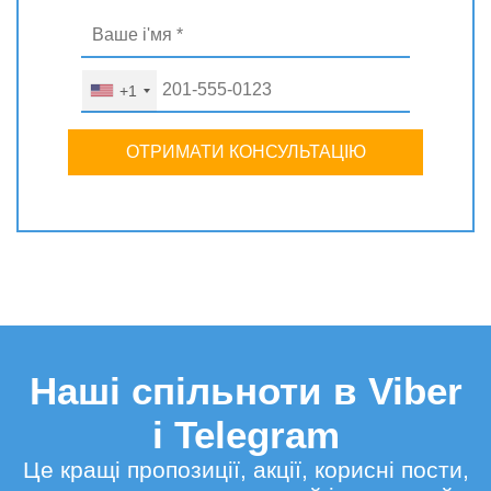
+1
ОТРИМАТИ КОНСУЛЬТАЦІЮ
Наші спільноти в Viber
і Telegram
Це кращі пропозиції, акції, корисні пости,