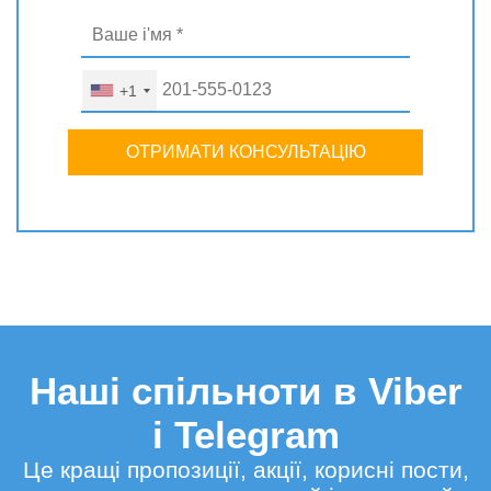
+1
ОТРИМАТИ КОНСУЛЬТАЦІЮ
Наші спільноти в Viber
і Telegram
Це кращі пропозиції, акції, корисні пости,