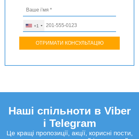
+1
ОТРИМАТИ КОНСУЛЬТАЦІЮ
Наші спільноти в Viber
і Telegram
Це кращі пропозиції, акції, корисні пости,