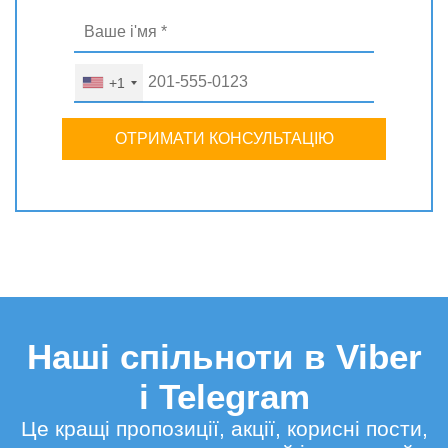
+1
ОТРИМАТИ КОНСУЛЬТАЦІЮ
Наші спільноти в Viber
і Telegram
Це кращі пропозиції, акції, корисні пости,