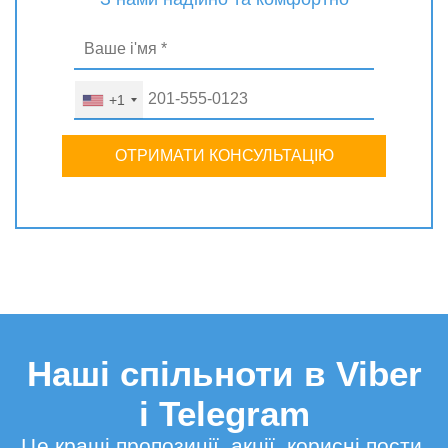
+1
ОТРИМАТИ КОНСУЛЬТАЦІЮ
Наші спільноти в Viber
і Telegram
Це кращі пропозиції, акції, корисні пости,