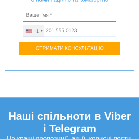
+1
ОТРИМАТИ КОНСУЛЬТАЦІЮ
Наші спільноти в Viber
і Telegram
Це кращі пропозиції, акції, корисні пости,