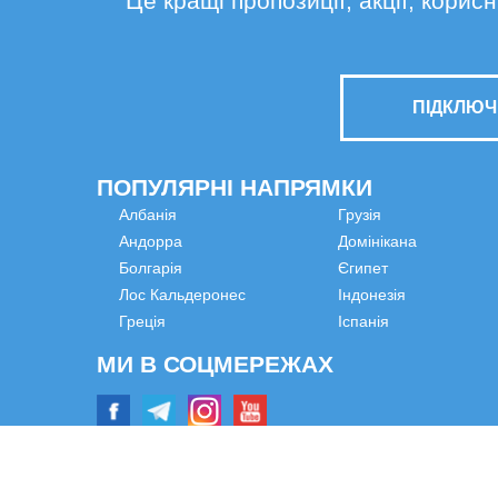
Це кращі пропозиції, акції, кори
ПІДКЛЮЧ
ПОПУЛЯРНІ НАПРЯМКИ
Албанія
Грузія
Андорра
Домінікана
Болгарія
Єгипет
Лос Кальдеронес
Індонезія
Греція
Іспанія
МИ В СОЦМЕРЕЖАХ