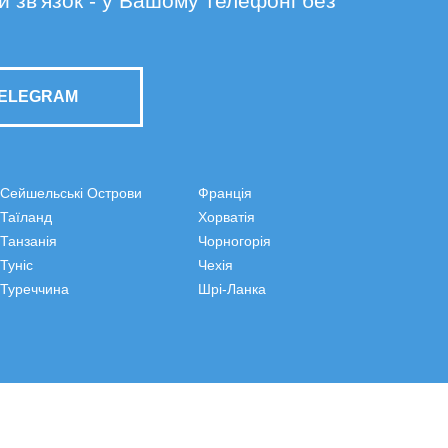
й зв'язок - у Вашому телефоні без
TELEGRAM
Сейшельські Острови
Франція
Таїланд
Хорватія
Танзанія
Чорногорія
Туніс
Чехія
Туреччина
Шрі-Ланка