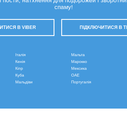
сні пости, натхнення для подорожей і зворотни
спаму!
ИТИСЯ В VIBER
ПІДКЛЮЧИТИСЯ В 
Італія
Мальта
Кенія
Марокко
Кіпр
Мексика
Куба
ОАЕ
Мальдіви
Португалія
© 2026 Туристична компанія Делюкс Вояж