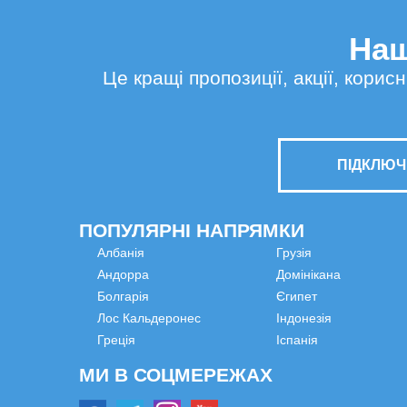
Наш
Це кращі пропозиції, акції, кори
ПІДКЛЮЧ
ПОПУЛЯРНІ НАПРЯМКИ
Албанія
Грузія
Андорра
Домінікана
Болгарія
Єгипет
Лос Кальдеронес
Індонезія
Греція
Іспанія
МИ В СОЦМЕРЕЖАХ