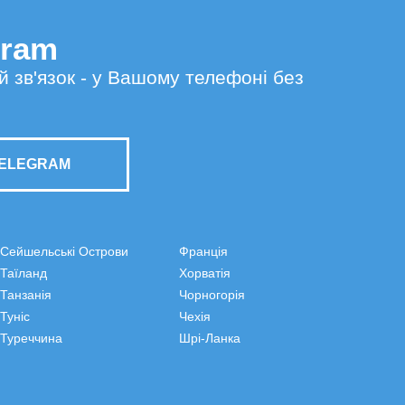
gram
й зв'язок - у Вашому телефоні без
TELEGRAM
Сейшельські Острови
Франція
Таїланд
Хорватія
Танзанія
Чорногорія
Туніс
Чехія
Туреччина
Шрі-Ланка