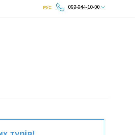
099-944-10-00
РУС
их турів!