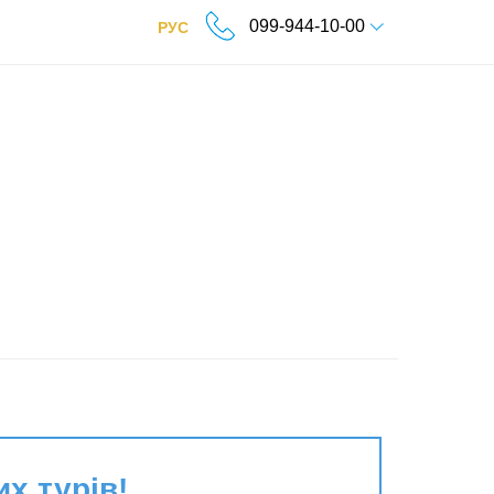
099-944-10-00
РУС
их турів!