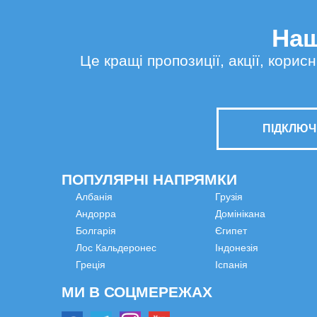
Наш
Це кращі пропозиції, акції, кори
ПІДКЛЮЧ
ПОПУЛЯРНІ НАПРЯМКИ
Албанія
Грузія
Андорра
Домінікана
Болгарія
Єгипет
Лос Кальдеронес
Індонезія
Греція
Іспанія
МИ В СОЦМЕРЕЖАХ