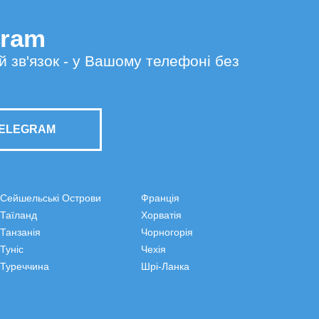
gram
й зв'язок - у Вашому телефоні без
TELEGRAM
Сейшельські Острови
Франція
Таїланд
Хорватія
Танзанія
Чорногорія
Туніс
Чехія
Туреччина
Шрі-Ланка