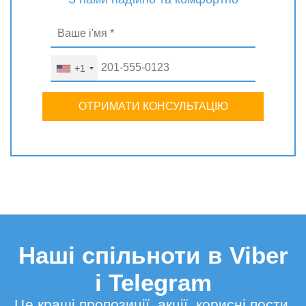
+1
ОТРИМАТИ КОНСУЛЬТАЦІЮ
Наші спільноти в Viber
і Telegram
Це кращі пропозиції, акції, корисні пости,