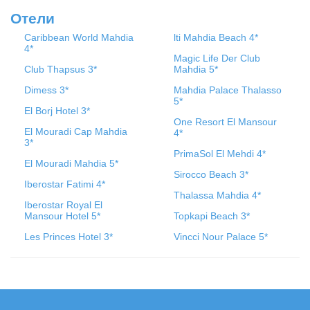
Отели
Caribbean World Mahdia
lti Mahdia Beach 4*
4*
Magic Life Der Club
Club Thapsus 3*
Mahdia 5*
Dimess 3*
Mahdia Palace Thalasso
5*
El Borj Hotel 3*
One Resort El Mansour
El Mouradi Cap Mahdia
4*
3*
PrimaSol El Mehdi 4*
El Mouradi Mahdia 5*
Sirocco Beach 3*
Iberostar Fatimi 4*
Thalassa Mahdia 4*
Iberostar Royal El
Mansour Hotel 5*
Topkapi Beach 3*
Les Princes Hotel 3*
Vincci Nour Palace 5*