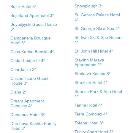
Snowplough 3*
Bojur Hotel 3*
St. George Palace Hotel
Bojurland Aparthotel 3*
4*
Boyadjiyski Guest House
St. George Ski & Spa 4*
3*
St. Ivan Ski & Spa Resort
Campanella Boutique
4*
Hotel 3*
St. John Hill Hotel 4*
Casa Karina Bansko 4*
StayInn Maraya
Cedar Lodge III 4*
Apartments 2*
Chardacite 2*
Strakova Kashta 3*
Chicho Tsane Guest
Strazhite Hotel 4*
House 3*
Sunrise Park & Spa Hotel
Diana 2*
4*
Dream Apartment
Tanne Hotel 4*
Complex 4*
Terra Complex 4*
Dumanov Hotel 3*
Tofana Hotel 3*
Durchova Kashta Family
Hotel 3*
Trinity Apart Hotel 3*