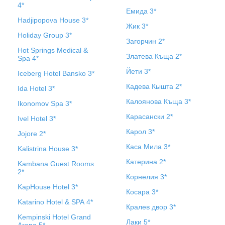
4*
Емида 3*
Hadjipopova House 3*
Жик 3*
Holiday Group 3*
Загорчин 2*
Hot Springs Medical &
Златева Къща 2*
Spa 4*
Йети 3*
Iceberg Hotel Bansko 3*
Кадева Кышта 2*
Ida Hotel 3*
Калоянова Къща 3*
Ikonomov Spa 3*
Карасански 2*
Ivel Hotel 3*
Карол 3*
Jojore 2*
Каса Мила 3*
Kalistrina House 3*
Катерина 2*
Kambana Guest Rooms
2*
Корнелия 3*
KapHouse Hotel 3*
Косара 3*
Katarino Hotel & SPA 4*
Кралев двор 3*
Kempinski Hotel Grand
Лаки 5*