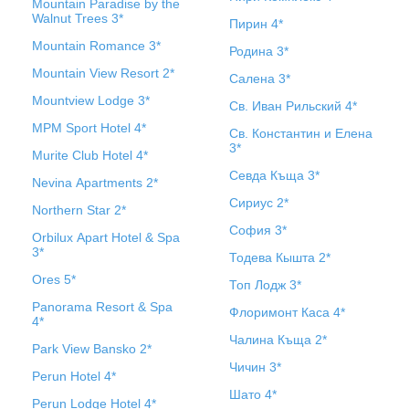
Mountain Paradise by the
Walnut Trees 3*
Пирин 4*
Mountain Romance 3*
Родина 3*
Mountain View Resort 2*
Салена 3*
Mountview Lodge 3*
Св. Иван Рильский 4*
MPM Sport Hotel 4*
Св. Константин и Елена
3*
Murite Club Hotel 4*
Севда Къща 3*
Nevina Apartments 2*
Сириус 2*
Northern Star 2*
София 3*
Orbilux Apart Hotel & Spa
3*
Тодева Кышта 2*
Ores 5*
Топ Лодж 3*
Panorama Resort & Spa
Флоримонт Каса 4*
4*
Чалина Къща 2*
Park View Bansko 2*
Чичин 3*
Perun Hotel 4*
Шато 4*
Perun Lodge Hotel 4*