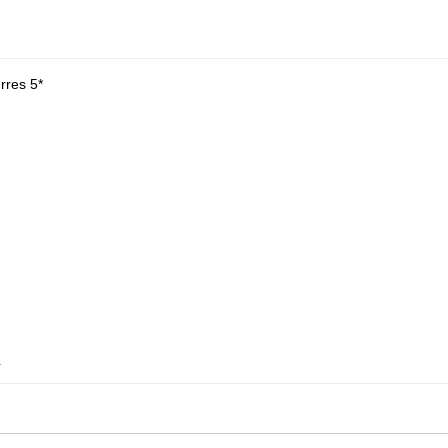
rres 5*
.