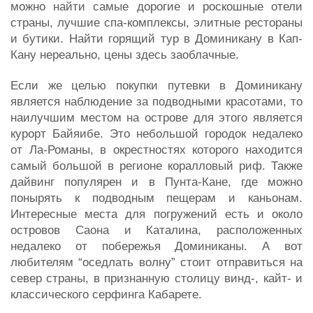
можно найти самые дорогие и роскошные отели
страны, лучшие спа-комплексы, элитные рестораны
и бутики. Найти горящий тур в Доминикану в Кап-
Кану нереально, цены здесь заоблачные.
Если же целью покупки путевки в Доминикану
является наблюдение за подводными красотами, то
наилучшим местом на острове для этого является
курорт Байяибе. Это небольшой городок недалеко
от Ла-Романы, в окрестностях которого находится
самый большой в регионе коралловый риф. Также
дайвинг популярен и в Пунта-Кане, где можно
понырять к подводным пещерам и каньонам.
Интересные места для погружений есть и около
островов Саона и Каталина, расположенных
недалеко от побережья Доминиканы. А вот
любителям “оседлать волну” стоит отправиться на
север страны, в признанную столицу винд-, кайт- и
классического серфинга Кабарете.