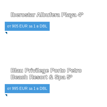
Iberostar Albufera Playa 4*
от 905 EUR за 1 в DBL
Blau Privilege Porto Petro
Beach Resort & Spa 5*
от 995 EUR за 1 в DBL