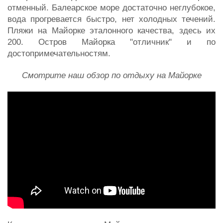
отменный. Балеарское море достаточно неглубокое,
вода прогревается быстро, нет холодных течений.
Пляжи на Майорке эталонного качества, здесь их
200. Остров Майорка "отличник" и по
достопримечательностям.
Смотрите наш обзор по отдыху на Майорке