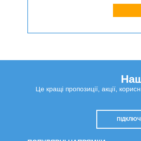
Наш
Це кращі пропозиції, акції, кори
ПІДКЛЮЧ