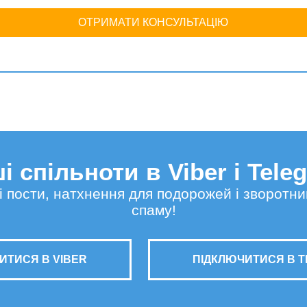
ОТРИМАТИ КОНСУЛЬТАЦІЮ
і спільноти в Viber і Tele
сні пости, натхнення для подорожей і зворотни
спаму!
ИТИСЯ В VIBER
ПІДКЛЮЧИТИСЯ В 