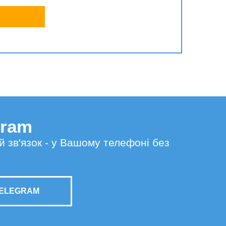
gram
й зв'язок - у Вашому телефоні без
TELEGRAM