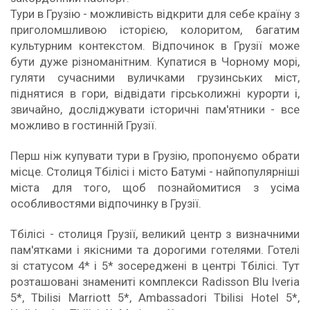
Тури в Грузію - можливість відкрити для себе країну з
приголомшливою історією, колоритом, багатим
культурним контекстом. Відпочинок в Грузії може
бути дуже різноманітним. Купатися в Чорному морі,
гуляти сучасними вуличками грузинських міст,
піднятися в гори, відвідати гірськолижні курорти і,
звичайно, досліджувати історичні пам'ятники - все
можливо в гостинній Грузії.
Перш ніж купувати тури в Грузію, пропонуємо обрати
місце. Столиця Тбілісі і місто Батумі - найпопулярніші
міста для того, щоб познайомитися з усіма
особливостями відпочинку в Грузії.
Тбілісі - столиця Грузії, великий центр з визначними
пам'ятками і якісними та дорогими готелями. Готелі
зі статусом 4* і 5* зосереджені в центрі Тбілісі. Тут
розташовані знамениті комплекси Radisson Blu Iveria
5*, Tbilisi Marriott 5*, Ambassadori Tbilisi Hotel 5*,