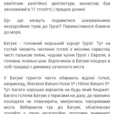
пам'ятник релігійної архітектури, монастир був
заснований в 11 столітті, і працює донині.
Що ще можуть подивитися шанувальники
екскурсійних турів до Грузії? Перемістимося ближче
до моря.
Батумі - головний морський курорт Грузії. Тут на
гостей чекають численні готелі з якісним сервісом,
чисті галькові пляжі, чудова кухня Грузії і Європи, а
головне, лояльні ціни. Відпочинок в Батумі поєднує в
собі традиції і динаміку сучасного міста.
У Батумі туристи часто обирають відомі готелі,
наприклад, Sheraton Batumi Hotel 5* і Hilton Batumi 5*.
Тут багато хороших варіантів на будь-який бюджет.
Багато готелів Батумі з терасами на даху, де приємно
поснідати чи повечеряти, милуючись панорамами
міста. Вибираючи тур до Батумі, обов'язково
додайте у свою екскурсійну програму знамениті