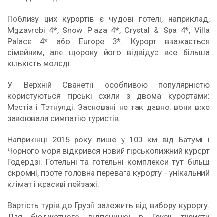
Поблизу цих курортів є чудові готелі, наприклад,
Mgzavrebi 4*, Snow Plaza 4*, Crystal & Spa 4*, Villa
Palace 4* або Europe 3*. Курорт вважається
сімейним, але щороку його відвідує все більша
кількість молоді.
У Верхній Сванетії особливою популярністю
користуються гірські схили з двома курортами:
Местіа і Тетнулді. Засновані не так давно, вони вже
завоювали симпатію туристів.
Наприкінці 2015 року лише у 100 км від Батумі і
Чорного моря відкрився новий гірськолижний курорт
Годердзі. Готельні та готельні комплекси тут більш
скромні, проте головна перевага курорту - унікальний
клімат і красиві пейзажі.
Вартість турів до Грузії залежить від вибору курорту.
Для бюджетного відпочинку в Грузії туристи