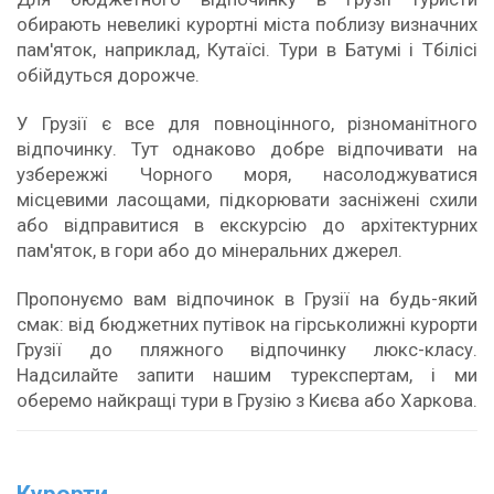
обирають невеликі курортні міста поблизу визначних
пам'яток, наприклад, Кутаїсі. Тури в Батумі і Тбілісі
обійдуться дорожче.
У Грузії є все для повноцінного, різноманітного
відпочинку. Тут однаково добре відпочивати на
узбережжі Чорного моря, насолоджуватися
місцевими ласощами, підкорювати засніжені схили
або відправитися в екскурсію до архітектурних
пам'яток, в гори або до мінеральних джерел.
Пропонуємо вам відпочинок в Грузії на будь-який
смак: від бюджетних путівок на гірськолижні курорти
Грузії до пляжного відпочинку люкс-класу.
Надсилайте запити нашим турекспертам, і ми
оберемо найкращі тури в Грузію з Києва або Харкова.