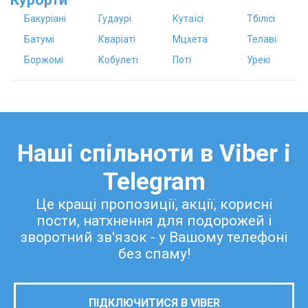
Курорти
Бакуріані
Гудаурі
Кутаїсі
Тбілісі
Батумі
Кваріаті
Мцхета
Телаві
Боржомі
Кобулеті
Поті
Урекі
Наші спільноти в Viber і
Telegram
Це кращі пропозиції, акції, корисні
пости, натхнення для подорожей і
зворотний зв'язок - у Вашому телефоні
без спаму!
ПІДКЛЮЧИТИСЯ В VIBER