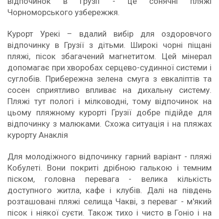
відпочинок в Грузії - це сонячні пляжі
Чорноморського узбережжя.
Курорт Урекі – вдалий вибір для оздоровчого
відпочинку в Грузії з дітьми. Широкі чорні піщані
пляжі, пісок збагачений магнетитом. Цей мінерал
допомагає при хворобах серцево-судинної системи і
суглобів. Прибережна зелена смуга з евкаліптів та
сосен сприятливо впливає на дихальну систему.
Пляжі тут пологі і мілководні, тому відпочинок на
цьому пляжному курорті Грузії добре підійде для
відпочинку з малюками. Схожа ситуація і на пляжах
курорту Анаклія
Для молодіжного відпочинку гарний варіант - пляжі
Кобулеті. Вони покриті дрібною галькою і темним
піском, головна перевага - велика кількість
доступного житла, кафе і клубів. Далі на південь
розташовані пляжі селища Чакві, з переваг - м'який
пісок і ніякої суєти. Також тихо і чисто в Гоніо і на