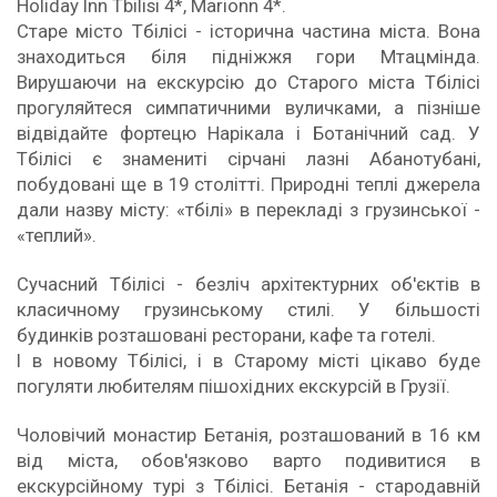
Holiday Inn Tbilisi 4*, Marionn 4*.
Старе місто Тбілісі - історична частина міста. Вона
знаходиться біля підніжжя гори Мтацмінда.
Вирушаючи на екскурсію до Старого міста Тбілісі
прогуляйтеся симпатичними вуличками, а пізніше
відвідайте фортецю Нарікала і Ботанічний сад. У
Тбілісі є знамениті сірчані лазні Абанотубані,
побудовані ще в 19 столітті. Природні теплі джерела
дали назву місту: «тбілі» в перекладі з грузинської -
«теплий».
Сучасний Тбілісі - безліч архітектурних об'єктів в
класичному грузинському стилі. У більшості
будинків розташовані ресторани, кафе та готелі.
І в новому Тбілісі, і в Старому місті цікаво буде
погуляти любителям пішохідних екскурсій в Грузії.
Чоловічий монастир Бетанія, розташований в 16 км
від міста, обов'язково варто подивитися в
екскурсійному турі з Тбілісі. Бетанія - стародавній