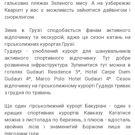
галькових пляжах Зеленого мису. А на узбережжі
Кваріаті у вас є можливість зайнятися дайвінгом і
снорклінгом.
Зима в Грузії сподобається фанам активного
відпочинку та екскурсій, адже це сезон катань на
гірськолижних курортах Грузії.
Гудаурі - улюблений курорт для шанувальників
активного спортивного відпочинку. Тут добре
розвинена інфраструктура. Зупинитися тут можна в
готелях Gudauri Residence 5*, Hotel Carpe Diem
Gudauri 4*, Marco Polo Hotel Gudauri 4*. Сезон
відпочинку на гірськолижному курорті Гудаурі триває
з грудня по травень.
Ще один гірськолижний курорт Бакуріані - один з
кращих спортивних курортів Кавказу. Кататися
можна з листопада по березень, з плюсів - вдосталь
хвойних лісів і знаменитий Боржомі лише за
півгодини їзди.