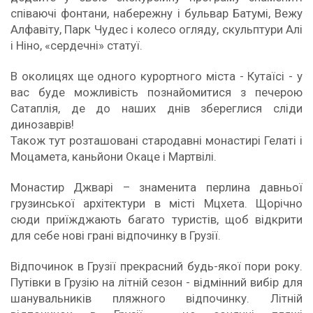
співаючі фонтани, набережну і бульвар Батумі, Вежу
Алфавіту, Парк Чудес і колесо огляду, скульптури Алі
і Ніно, «сердечні» статуї.
В околицях ще одного курортного міста - Кутаїсі - у
вас буде можливість познайомитися з печерою
Сатаплія, де до наших днів збереглися сліди
динозаврів!
Також тут розташовані стародавні монастирі Гелаті і
Моцамета, каньйони Окаце і Мартвілі.
Монастир Джварі – знаменита перлина давньої
грузинської архітектури в місті Мцхета. Щорічно
сюди приїжджають багато туристів, щоб відкрити
для себе нові грані відпочинку в Грузії.
Відпочинок в Грузії прекрасний будь-якої пори року.
Путівки в Грузію на літній сезон - відмінний вибір для
шанувальників пляжного відпочинку. Літній