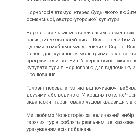
Чорногорія втамує інтерес будь-якого любителя
османської, австро-угорської культури.
Чорногорія - країна з величезним розмаїттям 
пляжі, галькові і кам'янисті. Всього на 73 к
одними з найбільш мальовничих в Європі. Вся
Сезон для купання в морі триває з кінця кв
прогрівається до +25. У перші осінні місяц
купувати тури в Чорногорію для відпочинку з
бронювання.
Головні переваги, за які відпочиваючі вибир
друзями або родиною. У кращих готелях Чорно
аквапарки і гарантовано чудові краєвиди з вік
Ми любимо Чорногорію за величезний вибір чуд
гарячих турів роблять реальним це казкове
урахуванням всіх побажань.