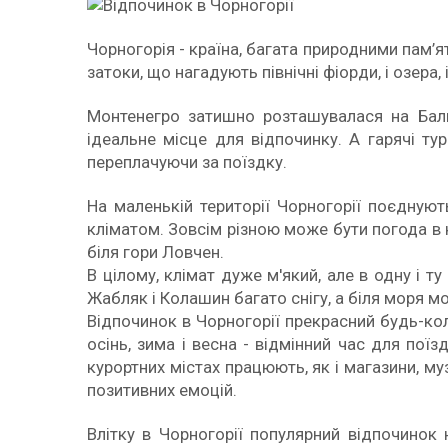
Чорногорія - країна, багата природними пам’ят
затоки, що нагадують північні фіорди, і озера, 
Монтенегро затишно розташувалася на Балк
ідеальне місце для відпочинку. А гарячі ту
переплачуючи за поїздку.
На маленькій території Чорногорії поєдную
кліматом. Зовсім різною може бути погода в 
біля гори Ловчен.
В цілому, клімат дуже м'який, але в одну і ту
Жабляк і Колашин багато снігу, а біля моря мо
Відпочинок в Чорногорії прекрасний будь-кол
осінь, зима і весна - відмінний час для поїзд
курортних містах працюють, як і магазини, му
позитивних емоцій.
Влітку в Чорногорії популярний відпочинок