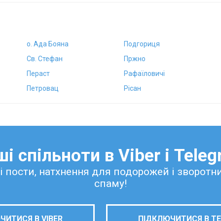
о. Ада Бояна
Подгориця
Св. Стефан
Пржно
Пераст
Рафаїловичі
Петровац
Рісан
і спільноти в Viber і Tele
ні пости, натхнення для подорожей і зворотн
спаму!
ЧИТИСЯ В VIBER
ПІДКЛЮЧИТИСЯ В T