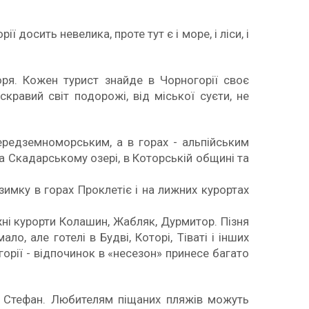
досить невелика, проте тут є і море, і ліси, і
ря. Кожен турист знайде в Чорногорії своє
кравий світ подорожі, від міської суєти, не
ередземноморським, а в горах - альпійським
а Скадарському озері, в Которській общині та
 Взимку в горах Проклетіє і на лижних курортах
жні курорти Колашин, Жабляк, Дурмитор. Пізня
ло, але готелі в Будві, Которі, Тіваті і інших
горії - відпочинок в «несезон» принесе багато
ий Стефан. Любителям піщаних пляжів можуть