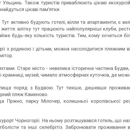
т Ульцинь. Також туристів приваблюють цікаві екскурсійн
найдуться цікаві пам'ятки.
 Тут активно будують готелі, вілли та апартаменти, є ве
 життя: влітку тут працюють найпопулярніші клуби, ресто
же будь-яку кількість туристів. Тим, кому хочеться бі
рії з родиною і дітьми, можна насолодитися пляжним ві
мітор.
 яхтами. Старе місто - невелика історична частина Будви
ні крамниці, музей, чимало атмосферних куточків, де мож
селища поряд з Будвою. Тут тихіше, дешевше прожива
гарний пляж Каменово.
 Пржно, парку Мілочер, колишньої королівської рези
 курорт Чорногорії. На ньому розташувався готель, що на
утболісти та інші селебрітіз. Забронювати проживання