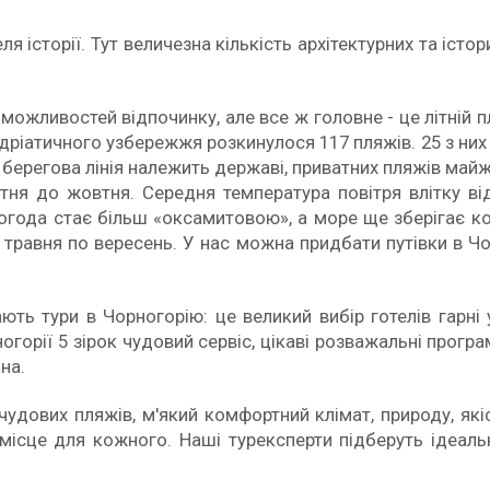
 історії. Тут величезна кількість архітектурних та істо
можливостей відпочинку, але все ж головне - це літній 
м Адріатичного узбережжя розкинулося 117 пляжів. 25 з н
 берегова лінія належить державі, приватних пляжів май
ітня до жовтня. Середня температура повітря влітку ві
і погода стає більш «оксамитовою», а море ще зберігає 
 травня по вересень. У нас можна придбати путівки в Чо
ають тури в Чорногорію: це великий вибір готелів гарн
горії 5 зірок чудовий сервіс, цікаві розважальні програ
на.
ових пляжів, м'який комфортний клімат, природу, якісни
 місце для кожного. Наші турексперти підберуть ідеаль