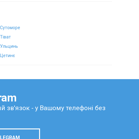
Сутоморе
Тіват
Ульцинь
Цетинє
gram
ий зв'язок - у Вашому телефоні без
ELEGRAM