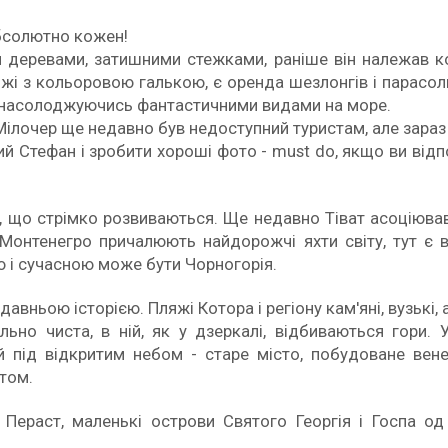
абсолютно кожен!
и деревами, затишними стежками, раніше він належав ко
яжі з кольоровою галькою, є оренда шезлонгів і парасо
, насолоджуючись фантастичними видами на море.
Мілочер ще недавно був недоступний туристам, але зараз
й Стефан і зробити хороші фото - must do, якщо ви від
ї, що стрімко розвиваються. Ще недавно Тіват асоціюва
 Монтенегро причалюють найдорожчі яхти світу, тут є 
ю і сучасною може бути Чорногорія.
 давньою історією. Пляжі Котора і регіону кам'яні, вузькі,
ьно чиста, в ній, як у дзеркалі, відбиваються гори. 
 під відкритим небом - старе місто, побудоване венеці
стом.
о Пераст, маленькі острови Святого Георгія і Госпа о