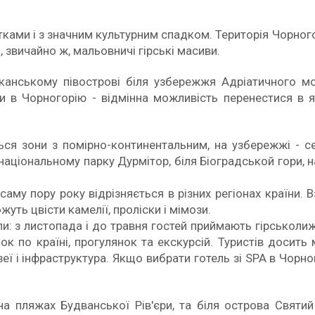
ками і з значним культурним спадком. Територія Чорногорії 
і, звичайно ж, мальовничі гірські масиви.
анському півострові біля узбережжя Адріатичного мо
ри в Чорногорію - відмінна можливість перенестися в яс
ться зони з помірно-континентальним, на узбережжі - с
національному парку Дурмітор, біля Біоградськой гори, н
 саму пору року відрізняється в різних регіонах країни.
жуть цвісти камелії, проліски і мімози.
и: з листопада і до травня гостей приймають гірськоли
ок по країні, прогулянок та екскурсій. Туристів досить ма
зеї і інфраструктура. Якщо вибрати готель зі SPA в Чорно
 на пляжах Будванської Рів'єри, та біля острова Свят