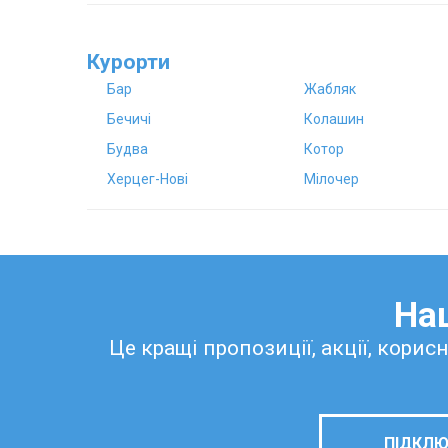
Курорти
Бар
Жабляк
Бечичі
Колашин
Будва
Котор
Херцег-Нові
Мілочер
Наш
Це кращі пропозиції, акції, корис
ПІДКЛЮ