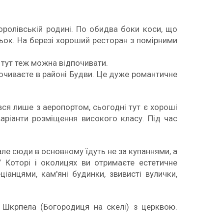
ролівській родині. По обидва боки коси, що
льок. На березі хороший ресторан з помірними
 тут теж можна відпочивати.
почиваєте в районі Будви. Це дуже романтичне
вся лише з аеропортом, сьогодні тут є хороші
варіанти розміщення високого класу. Під час
 але сюди в основному їдуть не за купаннями, а
У Которі і околицях ви отримаєте естетичне
анцями, кам'яні будинки, звивисті вулички,
д Шкрпела (Богородиця на скелі) з церквою.