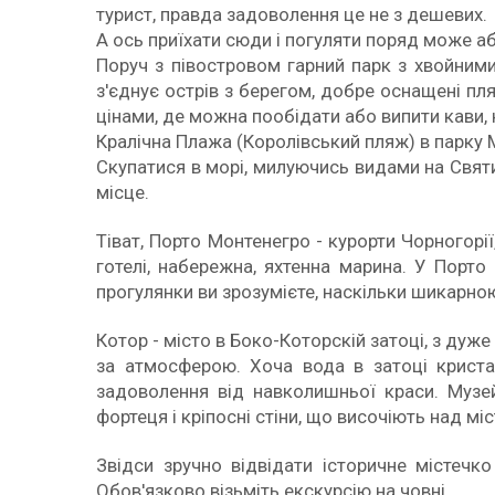
турист, правда задоволення це не з дешевих.
А ось приїхати сюди і погуляти поряд може 
Поруч з півостровом гарний парк з хвойним
з'єднує острів з берегом, добре оснащені пл
цінами, де можна пообідати або випити кави
Кралічна Плажа (Королівський пляж) в парку 
Скупатися в морі, милуючись видами на Святи
місце.
Тіват, Порто Монтенегро - курорти Чорногорі
готелі, набережна, яхтенна марина. У Порто
прогулянки ви зрозумієте, наскільки шикарно
Котор - місто в Боко-Которскій затоці, з дуже
за атмосферою. Хоча вода в затоці кристал
задоволення від навколишньої краси. Музей
фортеця і кріпосні стіни, що височіють над мі
Звідси зручно відвідати історичне містечк
Обов'язково візьміть екскурсію на човні.