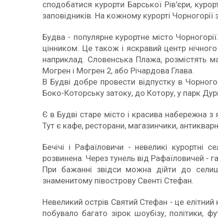
сподобатися курорти Барської Рів'єри, курор
заповідників. На кожному курорті Чорногорії з
Будва - популярне курортне місто Чорногорії.
цінником. Це також і яскравий центр нічного
наприклад. Словенська Плажа, розмістять май
Могрен і Могрен 2, або Річардова Глава.
В Будві добре провести відпустку в Чорного
Боко-Которську затоку, до Котору, у парк Дур
Є в Будві старе місто і красива набережна з
Тут є кафе, ресторани, магазинчики, антиквар
Бечічі і Рафаїловичи - невеликі курортні 
розвинена. Через тунель від Рафаїловичей - 
При бажанні звідси можна дійти до селища
знаменитому півострову Свенті Стефан.
Невеликий острів Святий Стефан - це елітний
побувало багато зірок шоубізу, політики, ф