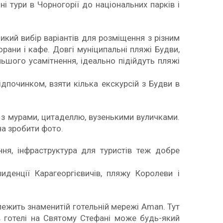
і тури в Чорногорії до національних парків і
ликий вибір варіантів для розміщення з різним
рани і кафе. Довгі муніципальні пляжі Будви,
льшого усамітнення, ідеально підійдуть пляжі
дпочинком, взяти кілька екскурсій з Будви в
, з мурами, цитаделлю, вузенькими вуличками.
на зробити фото.
ння, інфраструктура для туристів теж добре
денції Карагеоргієвичів, пляжу Королеви і
лежить знаменитій готельній мережі Aman. Тут
 в готелі на Святому Стефані може будь-який