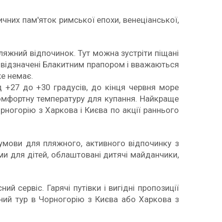
ричних пам'яток римської епохи, венеціанської,
пляжний відпочинок. Тут можна зустріти піщані
их відзначені Блакитним прапором і вважаються
же немає.
д +27 до +30 градусів, до кінця червня море
комфортну температуру для купання. Найкраще
рногорію з Харкова і Києва по акції раннього
і умови для пляжного, активного відпочинку з
ми для дітей, облаштовані дитячі майданчики,
й сервіс. Гарячі путівки і вигідні пропозиції
ний тур в Чорногорію з Києва або Харкова з