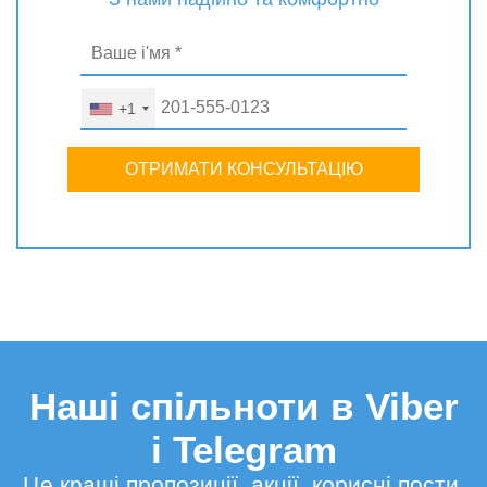
+1
ОТРИМАТИ КОНСУЛЬТАЦІЮ
Наші спільноти в Viber
і Telegram
Це кращі пропозиції, акції, корисні пости,