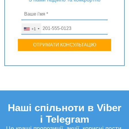
+1
ОТРИМАТИ КОНСУЛЬТАЦІЮ
Наші спільноти в Viber
і Telegram
Це кращі пропозиції, акції, корисні пости,