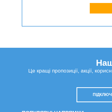
Наш
Це кращі пропозиції, акції, кори
ПІДКЛЮЧ