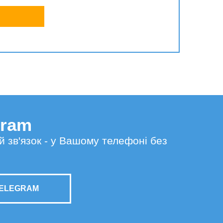
gram
й зв'язок - у Вашому телефоні без
TELEGRAM