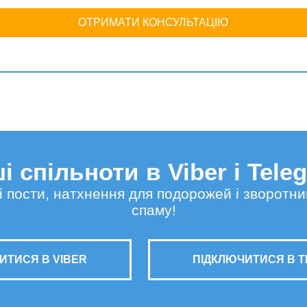
ОТРИМАТИ КОНСУЛЬТАЦІЮ
і спільноти в Viber і Tele
сні пости, натхнення для подорожей і зворотни
спаму!
ИТИСЯ В VIBER
ПІДКЛЮЧИТИСЯ В 