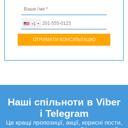
+1
ОТРИМАТИ КОНСУЛЬТАЦІЮ
Наші спільноти в Viber
і Telegram
Це кращі пропозиції, акції, корисні пости,