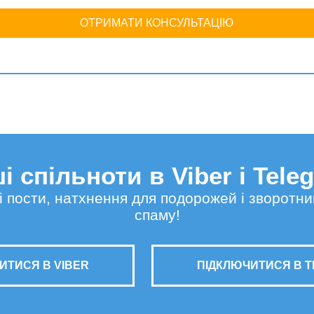
ОТРИМАТИ КОНСУЛЬТАЦІЮ
і спільноти в Viber і Tele
сні пости, натхнення для подорожей і зворотни
спаму!
ИТИСЯ В VIBER
ПІДКЛЮЧИТИСЯ В 