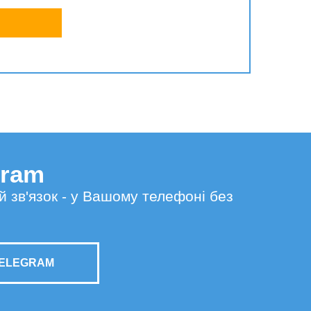
gram
й зв'язок - у Вашому телефоні без
TELEGRAM