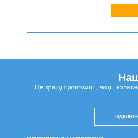
Наш
Це кращі пропозиції, акції, кори
ПІДКЛЮЧ