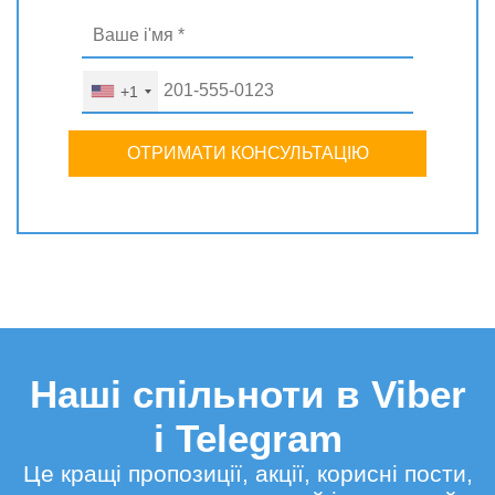
+1
ОТРИМАТИ КОНСУЛЬТАЦІЮ
Наші спільноти в Viber
і Telegram
Це кращі пропозиції, акції, корисні пости,