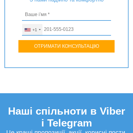
+1
ОТРИМАТИ КОНСУЛЬТАЦІЮ
Наші спільноти в Viber
і Telegram
Це кращі пропозиції, акції, корисні пости,