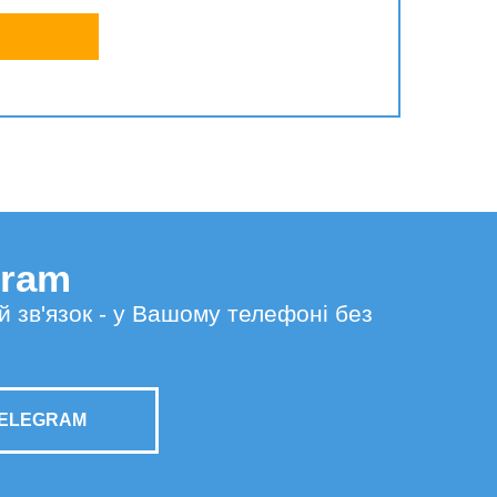
gram
й зв'язок - у Вашому телефоні без
TELEGRAM