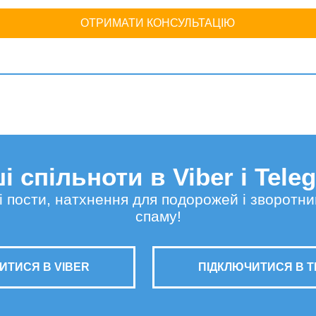
ОТРИМАТИ КОНСУЛЬТАЦІЮ
і спільноти в Viber і Tele
сні пости, натхнення для подорожей і зворотни
спаму!
ИТИСЯ В VIBER
ПІДКЛЮЧИТИСЯ В 