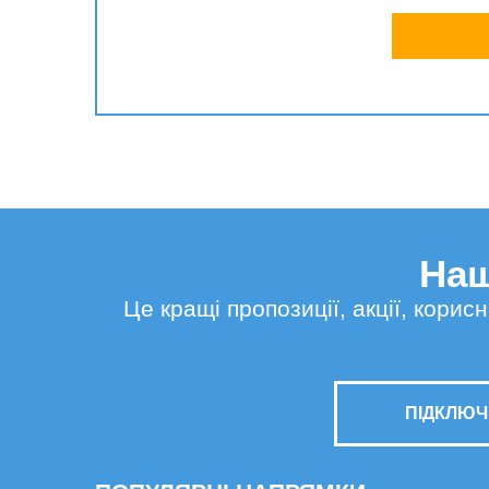
Наш
Це кращі пропозиції, акції, кори
ПІДКЛЮЧ