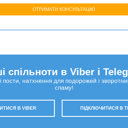
ОТРИМАТИ КОНСУЛЬТАЦІЮ
і спільноти в Viber і Tele
сні пости, натхнення для подорожей і зворотни
спаму!
ИТИСЯ В VIBER
ПІДКЛЮЧИТИСЯ В 