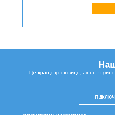
Наш
Це кращі пропозиції, акції, кори
ПІДКЛЮЧ