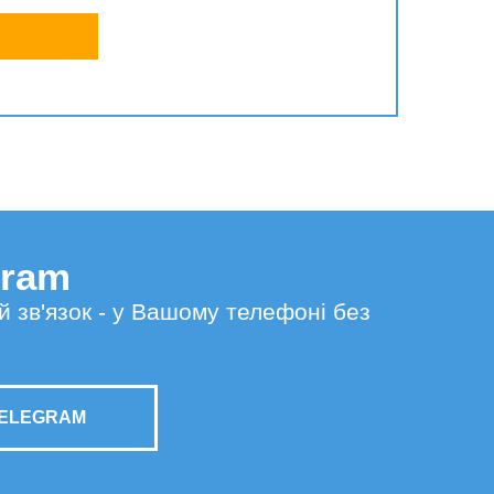
gram
й зв'язок - у Вашому телефоні без
TELEGRAM