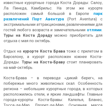
известные курортные города Коста Дорады: Салоу,
Ла Пинеда, Камбрильс. На этом же курорте
расположен самый большой в Европе
парк
развлечений Порт Авентура
(Port Aventura) с
экстремальными аттракционами, развлечениями для
гостей любого возраста и замечательными
отлями
.
Туры на Коста Дораду
можно приобретать для
отдыха с мая по октябрь.
Отдых на
курорте Коста Брава
тоже с прилетом в
Барселону, а курорт расположен южнее Коста-
Дорады.
Туры на Коста-Браву
стоит планировать
на май-октябрь.
Коста-Брава – в переводе «дикий берег», на
побережье много живописных скал. Особенность
региона – небольшие курортные города, в которых
расположились отели, и яркие ландшафты. Главные
города-курорты Коста-Бравы: Калелья, Бланес,
Тосса-де-Мар, Ллорет-де-Мар. Основная масса