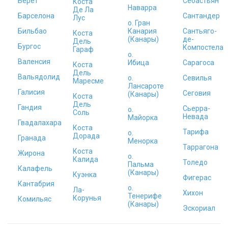
Берет
Себастьян
Коста
Наварра
Де Ла
Барселона
Сантандер
Лус
о. Гран
Бильбао
Канария
Сантьяго-
Коста
(Канары)
де-
Дель
Бургос
Компостела
Гараф
о.
Валенсия
Ибица
Сарагоса
Коста
Дель
Вальядолид
о.
Севилья
Маресме
Лансароте
Галисия
Сеговия
(Канары)
Коста
Дель
Гандия
Сьерра-
о.
Соль
Невада
Майорка
Гвадалахара
Коста
Тарифа
о.
Дорада
Гранада
Менорка
Таррагона
Коста
Жирона
о.
Калида
Толедо
Пальма
Калафель
(Канары)
Куэнка
Фигерас
Кантабрия
о.
Ла-
Хихон
Тенерифе
Корунья
Комильяс
(Канары)
Эскориал