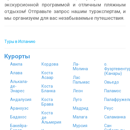
экскурсионной программой и отличным пляжным
отдыхом! Отправьте запрос нашим турэкспертам, и
мы организуем для вас незабываемые путешествия.
Туры в Испанию
Курорты
Авила
Кордова
Ла-
о.
Молина
Фуэртевенту
Алава
Коста
(Канары)
Асаар
Лас
Алькала-
Пальмас
Овьедо
де-
Коста
Энарес
Бланка
Леон
Паламос
Андалусия
Коста
Луго
Палафружел
Брава
Аранхуэс
Мадрид
Реус
Коста
Бадахос
Малага
Саламанка
де
Альмерия
Бакейра-
Мурсия
Сан