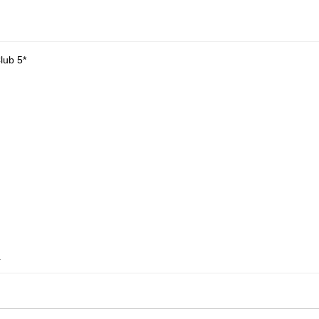
ub 5*
.